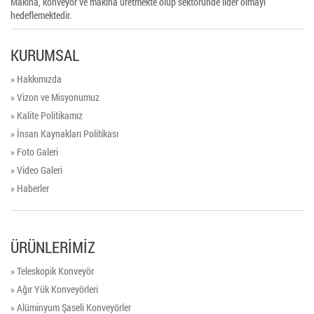
Makina, konveyör ve makina üretmekte olup sektöründe lider olmayı
hedeflemektedir.
KURUMSAL
» Hakkımızda
» Vizon ve Misyonumuz
» Kalite Politikamız
» İnsan Kaynakları Politikası
» Foto Galeri
» Video Galeri
» Haberler
ÜRÜNLERİMİZ
» Teleskopik Konveyör
» Ağır Yük Konveyörleri
» Alüminyum Şaseli Konveyörler