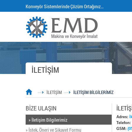
Konveyör Sistemlerinde Çözüm Ortağınız…
İLETİŞİM
İLETİŞİM
İLETİŞİM BİLGİLERİMİZ
BİZE ULAŞIN
İLETİŞ
Adres:
İ
» İletişim Bilgilerimiz
Telefon:
GSM:
(0
» İstek, Öneri ve Şikayet Formu