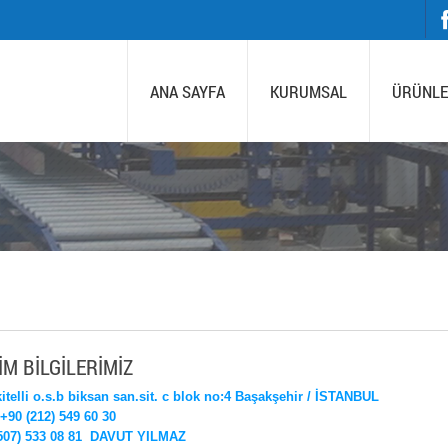
ANA SAYFA
KURUMSAL
ÜRÜNLE
İM BİLGİLERİMİZ
kitelli o.s.b biksan san.sit. c blok no:4 Başakşehir / İSTANBUL
+90 (212) 549 60 30
507) 533 08 81
DAVUT YILMAZ