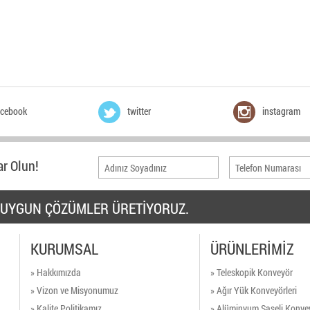
acebook
twitter
instagram
r Olun!
ZE UYGUN ÇÖZÜMLER ÜRETİYORUZ.
KURUMSAL
ÜRÜNLERİMİZ
» Hakkımızda
» Teleskopik Konveyör
» Vizon ve Misyonumuz
» Ağır Yük Konveyörleri
» Kalite Politikamız
» Alüminyum Şaseli Konvey