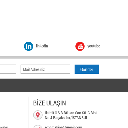
linkedin
youtube
BİZE ULAŞIN
İkitelli O.S.B Biksan San.Sit. C Blok
No:4 Başakşehir/İSTANBUL
örler
emdmakina@gmail.com